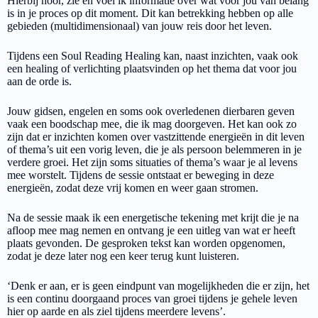
Hierbij hoor, zie en voel ik informatie over wat voor jou van belang
is in je proces op dit moment. Dit kan betrekking hebben op alle
gebieden (multidimensionaal) van jouw reis door het leven.
Tijdens een Soul Reading Healing kan, naast inzichten, vaak ook
een healing of verlichting plaatsvinden op het thema dat voor jou
aan de orde is.
Jouw gidsen, engelen en soms ook overledenen dierbaren geven
vaak een boodschap mee, die ik mag doorgeven. Het kan ook zo
zijn dat er inzichten komen over vastzittende energieën in dit leven
of thema’s uit een vorig leven, die je als persoon belemmeren in je
verdere groei. Het zijn soms situaties of thema’s waar je al levens
mee worstelt. Tijdens de sessie ontstaat er beweging in deze
energieën, zodat deze vrij komen en weer gaan stromen.
Na de sessie maak ik een energetische tekening met krijt die je na
afloop mee mag nemen en ontvang je een uitleg van wat er heeft
plaats gevonden. De gesproken tekst kan worden opgenomen,
zodat je deze later nog een keer terug kunt luisteren.
‘Denk er aan, er is geen eindpunt van mogelijkheden die er zijn, het
is een continu doorgaand proces van groei tijdens je gehele leven
hier op aarde en als ziel tijdens meerdere levens’.