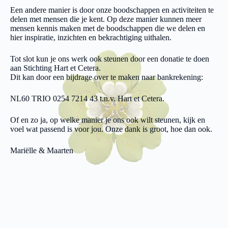
Een andere manier is door onze boodschappen en activiteiten te
delen met mensen die je kent. Op deze manier kunnen meer
mensen kennis maken met de boodschappen die we delen en
hier inspiratie, inzichten en bekrachtiging uithalen.
Tot slot kun je ons werk ook steunen door een donatie te doen
aan Stichting Hart et Cetera.
Dit kan door een bijdrage over te maken naar bankrekening:
NL60 TRIO 0254 7214 43 t.n.v. Hart et Cetera.
Of en zo ja, op welke manier je ons ook wilt steunen, kijk en
voel wat passend is voor jou. Onze dank is groot, hoe dan ook.
Mariëlle & Maarten