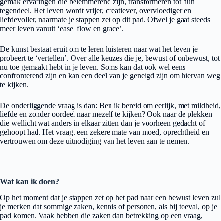
gemak ervaringen die belemmerend zijn, transformeren tot hun
tegendeel. Het leven wordt vrijer, creatiever, overvloediger en
liefdevoller, naarmate je stappen zet op dit pad. Ofwel je gaat steeds
meer leven vanuit ‘ease, flow en grace’.
De kunst bestaat eruit om te leren luisteren naar wat het leven je
probeert te ‘vertellen’. Over alle keuzes die je, bewust of onbewust, tot
nu toe gemaakt hebt in je leven. Soms kan dat ook wel eens
confronterend zijn en kan een deel van je geneigd zijn om hiervan weg
te kijken.
De onderliggende vraag is dan: Ben ik bereid om eerlijk, met mildheid,
liefde en zonder oordeel naar mezelf te kijken? Ook naar de plekken
die wellicht wat anders in elkaar zitten dan je voorheen gedacht of
gehoopt had. Het vraagt een zekere mate van moed, oprechtheid en
vertrouwen om deze uitnodiging van het leven aan te nemen.
Wat kan ik doen?
Op het moment dat je stappen zet op het pad naar een bewust leven zul
je merken dat sommige zaken, kennis of personen, als bij toeval, op je
pad komen. Vaak hebben die zaken dan betrekking op een vraag,