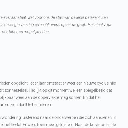
 evenaar staat, wat voor ons de start van de lente betekent. Een
x is de lengte van dag en nacht overal op aarde gelijk. Het staat voor
roei, bloei, en mogelijkheden.
eden opgelicht. Ieder jaar ontstaat er weer een nieuwe cyclus hier
it zonnestelsel. Het lijkt op dit moment wel een spiegelbeeld dat
at blijkbaar weer aan de oppervlakte mag komen. En dat het
 en zich durft te herinneren.
wondering luisterend naar de onderwerpen die zich aandienen. In
t het heelal. Er werd toen meer geluisterd. Naar de kosmos en de