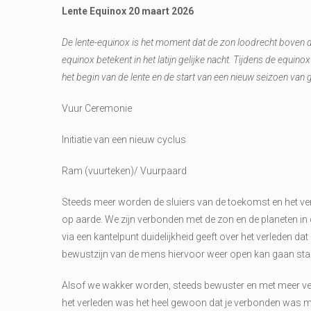
Lente Equinox 20 maart 2026
De lente-equinox is het moment dat de zon loodrecht boven de
equinox betekent in het latijn gelijke nacht. Tijdens de equino
het begin van de lente en de start van een nieuw seizoen van g
Vuur Ceremonie
Initiatie van een nieuw cyclus
Ram (vuurteken)/ Vuurpaard
Steeds meer worden de sluiers van de toekomst en het verl
op aarde. We zijn verbonden met de zon en de planeten in d
via een kantelpunt duidelijkheid geeft over het verleden d
bewustzijn van de mens hiervoor weer open kan gaan staan
Alsof we wakker worden, steeds bewuster en met meer ver
het verleden was het heel gewoon dat je verbonden was me