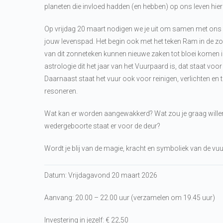
planeten die invloed hadden (en hebben) op ons leven hier
Op vrijdag 20 maart nodigen we je uit om samen met ons d
jouw levenspad. Het begin ook met het teken Ram in de zo
van dit zonneteken kunnen nieuwe zaken tot bloei komen in
astrologie dit het jaar van het Vuurpaard is, dat staat vo
Daarnaast staat het vuur ook voor reinigen, verlichten e
resoneren.
Wat kan er worden aangewakkerd? Wat zou je graag wille
wedergeboorte staat er voor de deur?
Wordt je blij van de magie, kracht en symboliek van de vu
Datum: Vrijdagavond 20 maart 2026
Aanvang: 20.00 – 22.00 uur (verzamelen om 19.45 uur)
Investering in jezelf: € 22,50