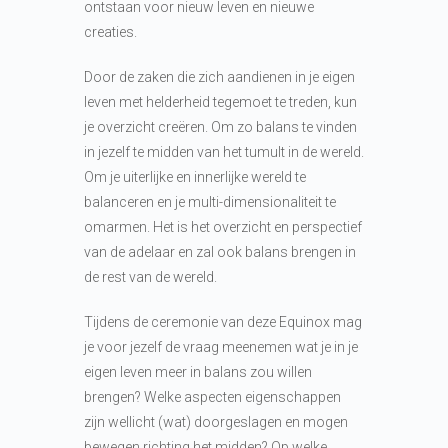
ontstaan voor nieuw leven en nieuwe
creaties.
Door de zaken die zich aandienen in je eigen
leven met helderheid tegemoet te treden, kun
je overzicht creëren. Om zo balans te vinden
in jezelf te midden van het tumult in de wereld.
Om je uiterlijke en innerlijke wereld te
balanceren en je multi-dimensionaliteit te
omarmen. Het is het overzicht en perspectief
van de adelaar en zal ook balans brengen in
de rest van de wereld.
Tijdens de ceremonie van deze Equinox mag
je voor jezelf de vraag meenemen wat je in je
eigen leven meer in balans zou willen
brengen? Welke aspecten eigenschappen
zijn wellicht (wat) doorgeslagen en mogen
bewegen richting het midden? Op welke