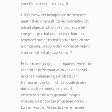
voor Moeder Aarde en onszelf.
Het in evenwicht brengen van de energieën
gaat niet altijd vanzelf. Op de momenten dat
je bent afgestemd op de liefdesfrequentie,
voel je dat je in balans bent en in harmonie
resoneert met de mensen om je heen en met
je omgeving. Je zou je dan kunnen afvragen
waarom dit niet altijd zo kan zijn?
Er is een overgang gaande naar een wereld in
eenheid en liefde waar velen van ons reeds
e
lang naar verlangen. De 4
straal van
Harmonie door Conflict, laat duidelijk zien
dat er vaak een crisis ontstaat of
onverwachte keuzes gemaakt mogen
worden, waardoor zaken opengebroken
kunnen worden. Alleen dan kan er ruimte